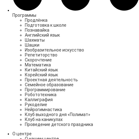
Программы
Продлёнка
Подготовка к школе
Познавайка
Английский язык
Шахматы
Шашки
Изобразительное искусство
Репетиторство
Скорочтение
Математика
Китайский язык
Корейский язык
Проектная деятельность
Семейное образование
Программирование
Робототехника
Каллиграфия
Рукоделие
Нейрогимнастика
Клуб выходного дня «Полимат»
Клуб на каникулах
Проведение детского праздника
О центре
О нашем центре