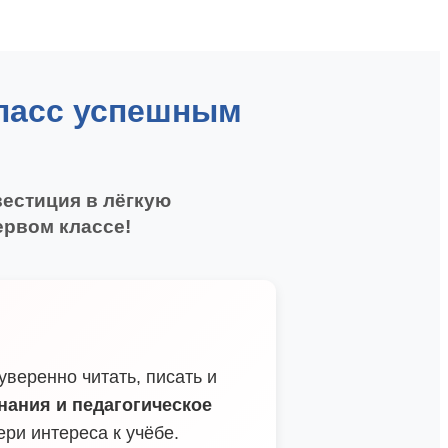
класс успешным
вестиция в лёгкую
ервом классе!
веренно читать, писать и
знания и педагогическое
ери интереса к учёбе.