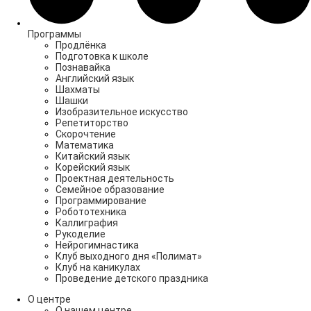
Программы
Продлёнка
Подготовка к школе
Познавайка
Английский язык
Шахматы
Шашки
Изобразительное искусство
Репетиторство
Скорочтение
Математика
Китайский язык
Корейский язык
Проектная деятельность
Семейное образование
Программирование
Робототехника
Каллиграфия
Рукоделие
Нейрогимнастика
Клуб выходного дня «Полимат»
Клуб на каникулах
Проведение детского праздника
О центре
О нашем центре