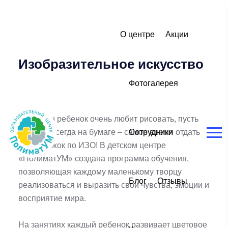
О центре
Акции
Изобразительное искусство
Фотогалерея
Если ваш ребенок очень любит рисовать, пусть
даже не всегда на бумаге – самое время отдать
Сотрудники
его в кружок по ИЗО! В детском центре
«ПолиматУМ» создана программа обучения,
позволяющая каждому маленькому творцу
Блог
Отзывы
реализоваться и выразить свои чувства, эмоции и
восприятие мира.
На занятиях каждый ребенок развивает цветовое